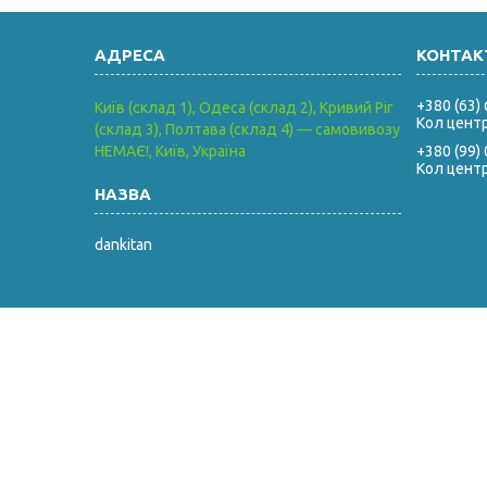
+380 (63)
Київ (склад 1), Одеса (склад 2), Кривий Ріг
Кол цент
(склад 3), Полтава (склад 4) — самовивозу
НЕМАЄ!, Київ, Україна
+380 (99)
Кол цент
dankitan