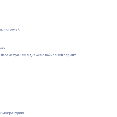
бистих речей;
кою
.
ї параметри, і ми підкажемо найкращий варіант.
 температурою.