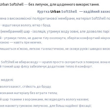
Urban Softshell
—
без липучок, для щоденного використання.
Куртка
Urban
SoftShell
— надійний захис
ена з високоякісної поліуретанової мембрани, матеріал SoftShell п
- відштовхує вологу, вітер і бруд.
 (мембранний) шар
- ізоляція, утримує воду зовні, але дозволяє па
й
- утримує тепло, не даючи тілу охолонути, зберігає комфортний мікрок
изною — навіть при нижчих.
лишається м’якою, легкою та еластичною, не сковує рухів і швидко висиха
SoftShell не вбирає воду — краплі просто скочуються з поверхні. вона 
й тонкий шар флісу забезпечує додаткове тепло й комфорт.
 моделі:
 вологозахист, стійкість до бруду;
сихання матеріалу без втрати тепла;
й шар тканини з ворсинками, які відводять вологу назовні;
ня манжету гумовою липучкою, для більш надійної фіксації;