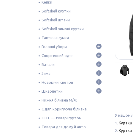
Кепки
Softshell куртки
Softshell штани
Softshell зимові куртки
Тактичні сумки
Головні убори
Спортивний одяг
Батали
Зима
Новорічні светри
Шкарпетки
Нижня білизна М/Ж
Одяг, коригуюча білизна
У нашому 
ОПТ — товарі гуртом
Куртка 
1.
Товари для дому й авто
Куртка
2.