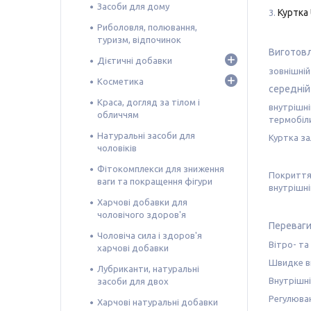
Засоби для дому
Куртка 
3.
Риболовля, полювання,
туризм, відпочинок
Виготовл
Дієтичні добавки
зовнішній
Косметика
середній
Краса, догляд за тілом і
внутрішні
обличчям
термобіл
Натуральні засоби для
Куртка за
чоловіків
Фітокомплекси для зниження
Покриття 
ваги та покращення фігури
внутрішні
Харчові добавки для
чоловічого здоров'я
Переваги
Чоловіча сила і здоров'я
Вітро- та
харчові добавки
Швидке ви
Лубриканти, натуральні
Внутрішні
засоби для двох
Регулюван
Харчові натуральні добавки