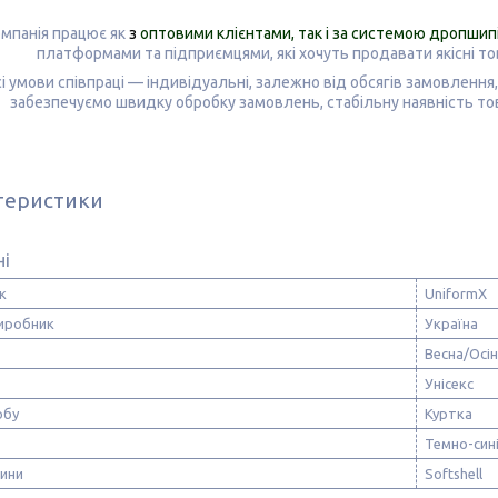
мпанія працює як
з
оптовими клієнтами, так і за системою дропшип
платформами та підприємцями, які хочуть продавати
якісні т
і умови співпраці — індивідуальні, залежно від обсягів замовленн
забезпечуємо швидку обробку замовлень, стабільну наявність това
теристики
ні
к
UniformX
виробник
Україна
Весна/Осі
Унісекс
обу
Куртка
Темно-син
нини
Softshell