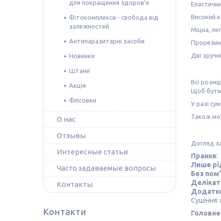
для покращення здоров'я
Еластични
Високий 
Фітокомплекси - свобода від
залежностей
Міцна, ле
Антипаразитарні засоби
Прорезине
Дві зручн
Новинки
Штани
Всі розмі
Акція
Щоб бути
Флісовки
У разі сум
Також м
О нас
Отзывы
Догляд з
Интересные статьи
Прання
:
Лише рі
Часто задаваемые вопросы
Без пом
Делікат
Контакты
Додатко
Сушіння:
Контакти
Головне