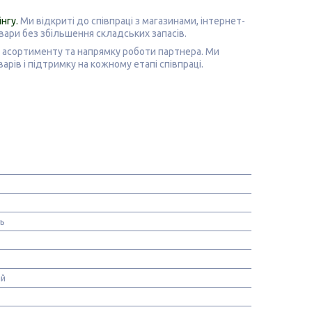
інгу
.
Ми відкриті до співпраці з магазинами, інтернет-
овари без збільшення складських запасів.
я, асортименту та напрямку роботи партнера.
Ми
рів і підтримку на кожному етапі співпраці.
нь
ій