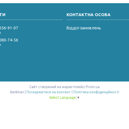
 656-91-07
Відділ замовлень
р
 080-74-56
р
Сайт створений на маркетплейсі
Prom.ua
dankitan |
Поскаржитися на контент
|
Політика конфіденційності
Select Language
▼