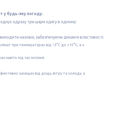
т у будь-яку погоду.
оєднує одразу три шари одягу в одному:
рі виходити назовні, забезпечуючи дихаючі властивості.
лімат при температурах від –3°C до +15°C, а з
є навіть під час носіння.
ефективно захищає від дощу, вітру та холоду, а