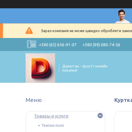
Зараз компанія не може швидко обробляти замовл
+380 (63) 656-91-07
+380 (99) 080-74-56
Данкітан - прості онлайн
покупки!
Куртка
Товары и услуги
Теніски поло