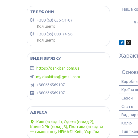
Наша ко
+380 (63) 656-91-07
Вс
Кол центр
+380 (99) 080-74-56
Кол центр
Харак
https://dankitan.com.ua
Основ
my.dankitan@gmail.com
Виробни
+380636569107
Країна 
+380636569107
Сезон
Стать
Вид вир
Київ (склад 1), Одеса (склад 2),
Колір
Кривий Ріг (склад 3), Полтава (склад 4)
Тип тка
— самовивозу НЕМАЄ!, Київ, Україна