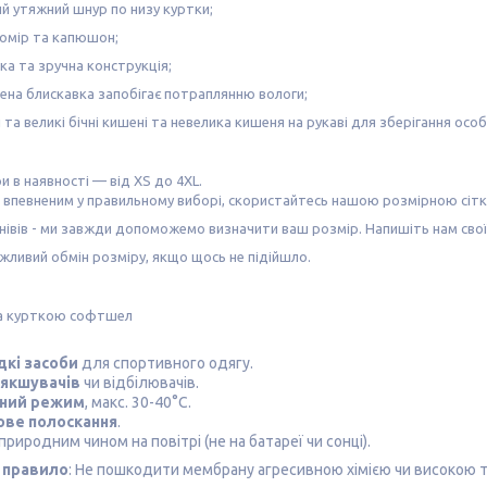
й утяжний шнур по низу куртки;
комір та капюшон;
гка та зручна конструкція;
на блискавка запобігає потраплянню вологи;
і та великі бічні кишені та невелика кишеня на рукаві для зберігання осо
ри в наявності — від XS до 4XL.
 впевненим у правильному виборі, скористайтесь нашою
розмірною сіт
нівів -
ми завжди допоможемо визначити ваш розмір
. Напишіть нам сво
ожливий
обмін розміру
, якщо щось не підійшло.
а курткою софтшел
дкі засоби
для спортивного одягу.
'якшувачів
чи відбілювачів.
ний режим
, макс. 30-40°C.
ве полоскання
.
п
риродним чином на повітрі (не на батареї чи сонці).
 правило
: Не пошкодити мембрану агресивною хімією чи високою