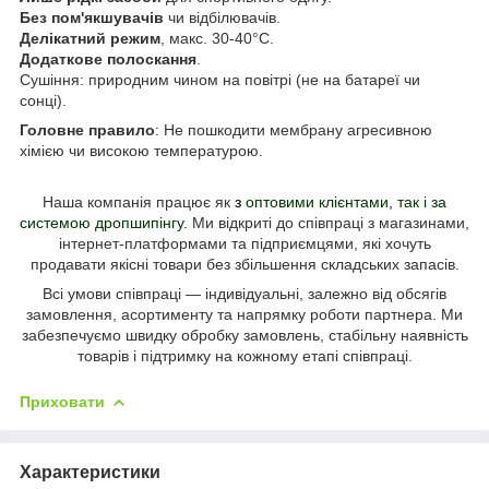
Без пом'якшувачів
чи відбілювачів.
Делікатний режим
, макс. 30-40°C.
Додаткове полоскання
.
Сушіння:
п
риродним чином на повітрі (не на батареї чи
сонці).
Головне правило
: Не пошкодити мембрану агресивною
хімією чи високою температурою.
Наша компанія працює як
з
оптовими клієнтами, так і за
системою дропшипінгу
.
Ми відкриті до співпраці з магазинами,
інтернет-платформами та підприємцями, які хочуть
продавати
якісні товари без збільшення складських запасів.
Всі умови співпраці — індивідуальні, залежно від обсягів
замовлення, асортименту та напрямку роботи партнера.
Ми
забезпечуємо швидку обробку замовлень, стабільну наявність
товарів і підтримку на кожному етапі співпраці.
Приховати
Характеристики