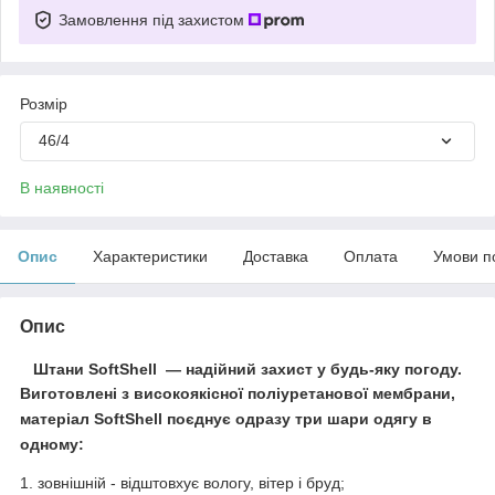
Замовлення під захистом
Розмір
46/4
В наявності
Опис
Характеристики
Доставка
Оплата
Умови п
Опис
Штани
SoftShell
— надійний захист у будь-яку погоду.
Виготовлені з високоякісної поліуретанової мембрани,
матеріал SoftShell поєднує одразу три шари одягу в
одному:
1.
зовнішній
- відштовхує вологу, вітер і бруд;