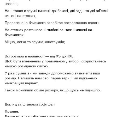
назовні;
На штанах є зручні кишені: дві бокові, дві задні та дві об'ємні
кишені на стегнах,
Прорезинена блискавка запобігає потраплянню вологи;
На стегнах розташовані глибокі вантажні кишені на
блискавках.
Міцна, легка та зручна конструкція;
Всі розміри в наявності — від XS до 4XL.
Щоб бути впевненим у правильному виборі, скористайтесь
нашою
розмірною сіткою
.
У разі сумнівів -
ми завжди допоможемо визначити ваш
розмір
. Напишіть нам свої параметри, і ми підкажемо
найкращий варіант.
Також можливий
обмін розміру
, якщо щось не підійшло.
Догляд за штанами софтшел
Прання
:
Лише рідкі засоби
для спортивного одягу.