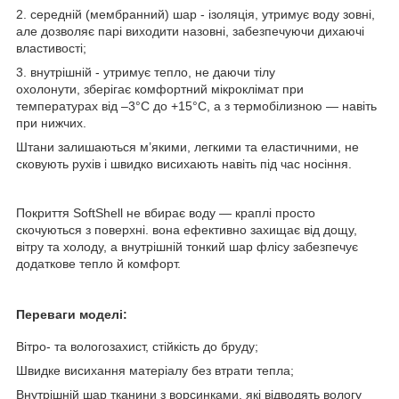
2.
середній (мембранний) шар
- ізоляція, утримує воду зовні,
але дозволяє парі виходити назовні, забезпечуючи дихаючі
властивості;
3.
внутрішній
- утримує тепло, не даючи тілу
охолонути, зберігає комфортний мікроклімат при
температурах від –3°C до +15°C, а з термобілизною — навіть
при нижчих.
Штани залишаються м’якими, легкими та еластичними, не
сковують рухів і швидко висихають навіть під час носіння.
Покриття SoftShell не вбирає воду — краплі просто
скочуються з поверхні. вона ефективно захищає від дощу,
вітру та холоду, а внутрішній тонкий шар флісу забезпечує
додаткове тепло й комфорт.
Переваги моделі:
Вітро- та вологозахист, стійкість до бруду;
Швидке висихання матеріалу без втрати тепла;
Внутрішній шар тканини з ворсинками, які відводять вологу