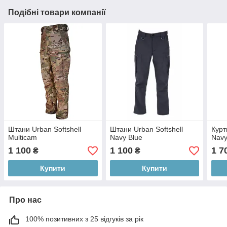
Подібні товари компанії
Штани Urban Softshell
Штани Urban Softshell
Курт
Multicam
Navy Blue
Navy
1 100
1 100
1 7
₴
₴
Купити
Купити
Про нас
100% позитивних з 25 відгуків за рік