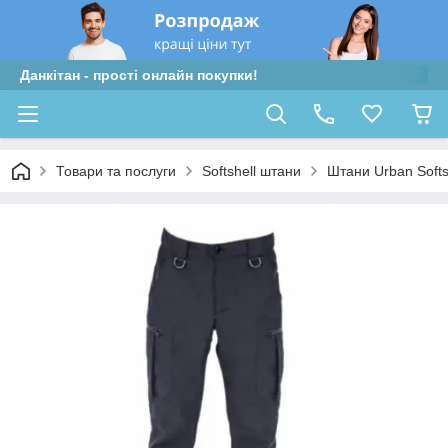
Данкітан - прості онлайн покупки!
Товари та послуги
Softshell штани
Штани Urban Softs