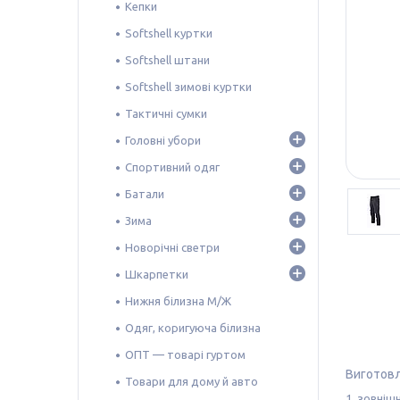
Кепки
Softshell куртки
Softshell штани
Softshell зимові куртки
Тактичні сумки
Головні убори
Спортивний одяг
Батали
Зима
Новорічні светри
Шкарпетки
Нижня білизна М/Ж
Одяг, коригуюча білизна
ОПТ — товарі гуртом
Виготовл
Товари для дому й авто
1.
зовнішн