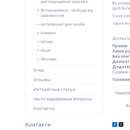
для покращення здоров'я
Всі розмі
Щоб бути
Фітокомплекси - свобода від
залежностей
У разі сум
Також м
Антипаразитарні засоби
Новинки
Догляд з
Штани
Прання
:
Акція
Лише рі
Без пом
Флісовки
Делікат
Додатко
О нас
Сушіння:
Отзывы
Головне
Интересные статьи
Наша ко
Часто задаваемые вопросы
Вс
Контакты
Контакти