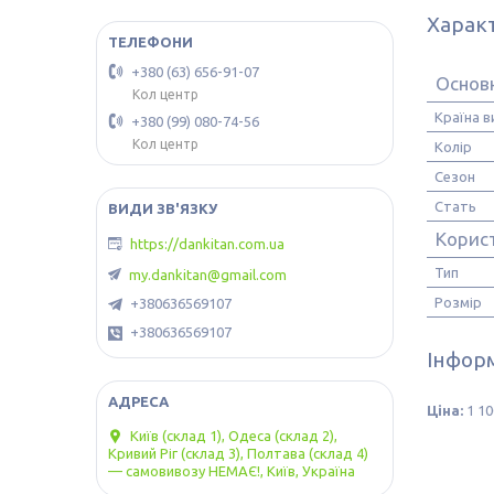
Харак
+380 (63) 656-91-07
Основ
Кол центр
Країна 
+380 (99) 080-74-56
Кол центр
Колір
Сезон
Стать
Корис
https://dankitan.com.ua
Тип
my.dankitan@gmail.com
Розмір
+380636569107
+380636569107
Інформ
Ціна:
1 10
Київ (склад 1), Одеса (склад 2),
Кривий Ріг (склад 3), Полтава (склад 4)
— самовивозу НЕМАЄ!, Київ, Україна