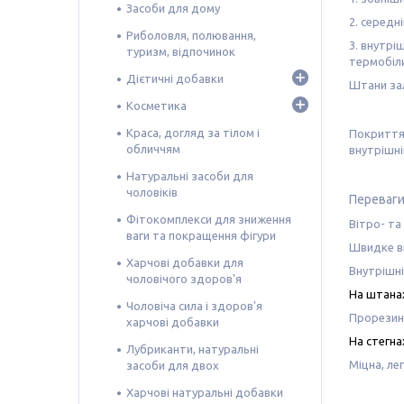
Засоби для дому
2.
середні
Риболовля, полювання,
3.
внутріш
туризм, відпочинок
термобіл
Дієтичні добавки
Штани зал
Косметика
Краса, догляд за тілом і
Покриття 
обличчям
внутрішні
Натуральні засоби для
чоловіків
Переваги
Фітокомплекси для зниження
Вітро- та
ваги та покращення фігури
Швидке ви
Харчові добавки для
Внутрішні
чоловічого здоров'я
На штанах 
Чоловіча сила і здоров'я
Прорезине
харчові добавки
На стегна
Лубриканти, натуральні
Міцна, ле
засоби для двох
Харчові натуральні добавки