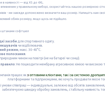
ри в наявності — від XS до 4XL.
 впевненим у правильному виборі, скористайтесь нашою
розмірною сіт
нівів -
ми завжди допоможемо визначити ваш розмір
. Напишіть нам сво
ожливий
обмін розміру
, якщо щось не підійшло.
а штанами софтшел
дкі засоби
для спортивного одягу.
'якшувачів
чи відбілювачів.
ний режим
, макс. 30-40°C.
ве полоскання
.
п
риродним чином на повітрі (не на батареї чи сонці).
 правило
: Не пошкодити мембрану агресивною хімією чи високою
мпанія працює як
з
оптовими клієнтами, так і за системою дропшип
платформами та підприємцями, які хочуть продавати
якісні т
і умови співпраці — індивідуальні, залежно від обсягів замовленн
забезпечуємо швидку обробку замовлень, стабільну наявність това