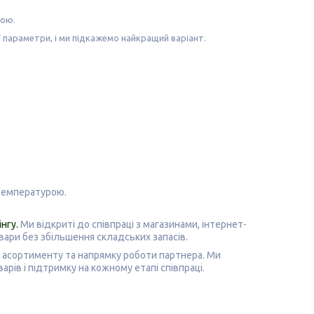
кою
.
ї параметри, і ми підкажемо найкращий варіант.
 температурою.
інгу
.
Ми відкриті до співпраці з магазинами, інтернет-
овари без збільшення складських запасів.
я, асортименту та напрямку роботи партнера.
Ми
рів і підтримку на кожному етапі співпраці.