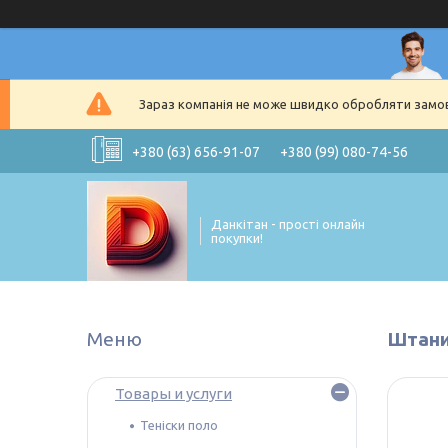
Зараз компанія не може швидко обробляти замовл
+380 (63) 656-91-07
+380 (99) 080-74-56
Данкітан - прості онлайн
покупки!
Штани 
Товары и услуги
Теніски поло