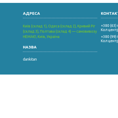
+380 (63)
Київ (склад 1), Одеса (склад 2), Кривий Ріг
Кол цент
(склад 3), Полтава (склад 4) — самовивозу
НЕМАЄ!, Київ, Україна
+380 (99)
Кол цент
dankitan