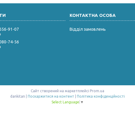
 656-91-07
Відділ замовлень
р
 080-74-56
р
Сайт створений на маркетплейсі
Prom.ua
dankitan |
Поскаржитися на контент
|
Політика конфіденційності
Select Language
▼