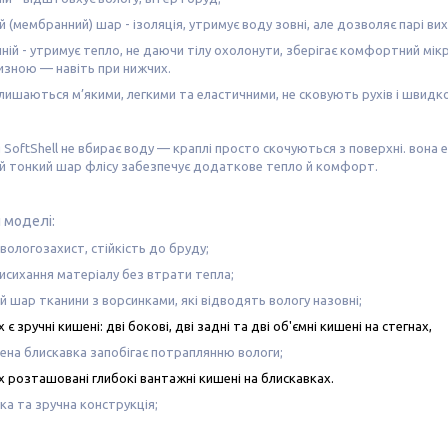
й (мембранний) шар
- ізоляція, утримує воду зовні, але дозволяє парі в
ній
- утримує тепло, не даючи тілу охолонути, зберігає комфортний мікр
изною — навіть при нижчих.
ишаються м’якими, легкими та еластичними, не сковують рухів і швидко 
SoftShell не вбирає воду — краплі просто скочуються з поверхні. вона 
й тонкий шар флісу забезпечує додаткове тепло й комфорт.
 моделі:
 вологозахист, стійкість до бруду;
сихання матеріалу без втрати тепла;
й шар тканини з ворсинками, які відводять вологу назовні;
є зручні кишені: дві бокові, дві задні та дві об'ємні кишені на стегнах,
на блискавка запобігає потраплянню вологи;
х розташовані глибокі вантажні кишені на блискавках.
гка та зручна конструкція;