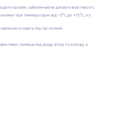
иходити назовні, забезпечуючи дихаючі властивості;
оклімат при температурах від –3°C до +15°C, а з
висихають навіть під час носіння.
ефективно захищає від дощу, вітру та холоду, а