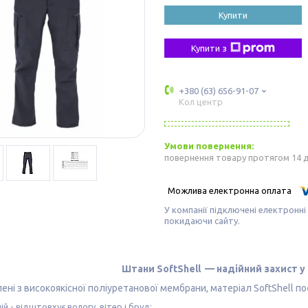
Купити
Купити з
+380 (63) 656-91-07
Кол центр
повернення товару протягом 14 
У компанії підключені електронні
покидаючи сайту.
Штани
SoftShell
— надійний захист у
ені з високоякісної поліуретанової мембрани, матеріал SoftShell п
ій
- відштовхує вологу, вітер і бруд;