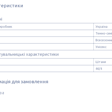
теристики
ні
виробник
Україна
Темно-син
Всесезонн
Унісекс
тувальницькі характеристики
Штани
46/4
ація для замовлення
0 ₴