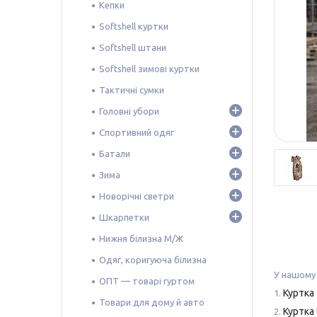
Кепки
Softshell куртки
Softshell штани
Softshell зимові куртки
Тактичні сумки
Головні убори
Спортивний одяг
Батали
Зима
Новорічні светри
Шкарпетки
Нижня білизна М/Ж
Одяг, коригуюча білизна
У нашому 
ОПТ — товарі гуртом
Куртка 
1.
Товари для дому й авто
Куртка 
2.