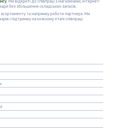
інгу
.
Ми відкриті до співпраці з магазинами, інтернет-
овари без збільшення складських запасів.
я, асортименту та напрямку роботи партнера.
Ми
рів і підтримку на кожному етапі співпраці.
нь
ій