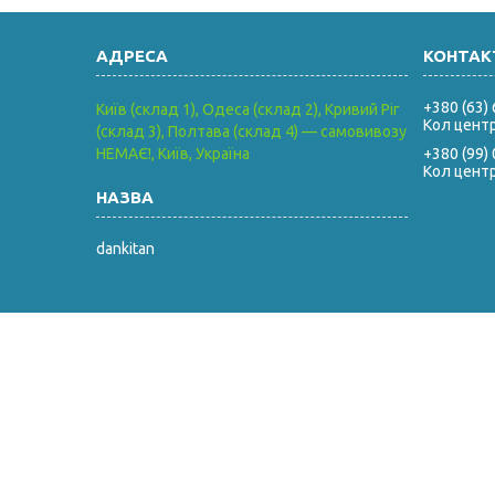
+380 (63)
Київ (склад 1), Одеса (склад 2), Кривий Ріг
Кол цент
(склад 3), Полтава (склад 4) — самовивозу
НЕМАЄ!, Київ, Україна
+380 (99)
Кол цент
dankitan