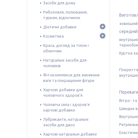
Засоби для дому
Риболовля, полювання,
Виготовл
туризм, відпочинок
зовнішній
Дієтичні добавки
середній
Косметика
внутрішні
термобіл
Краса, догляд за тілом і
обличчям
Куртка за
Натуральні засоби для
чоловіків
Покриття 
Фітокомплекси для зниження
внутрішні
ваги та покращення фігури
Харчові добавки для
Переваги
чоловічого здоров'я
Вітро- та
Чоловіча сила і здоров'я
Швидке ви
харчові добавки
Внутрішні
Лубриканти, натуральні
Регулюван
засоби для двох
Еластични
Харчові натуральні добавки