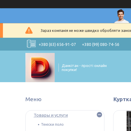
Зараз компанія не може швидко обробляти замовл
+380 (63) 656-91-07
+380 (99) 080-74-56
Данкітан - прості онлайн
покупки!
Куртка
Товары и услуги
Теніски поло