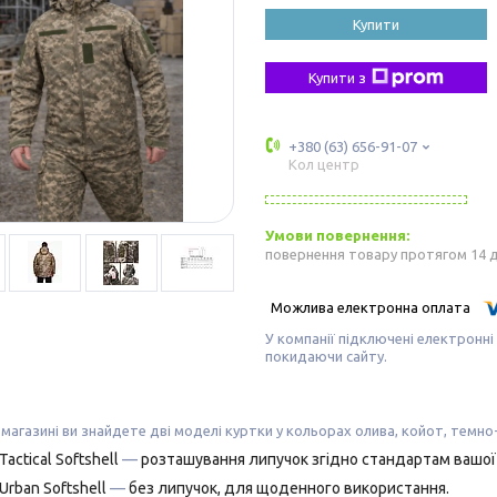
Купити
Купити з
+380 (63) 656-91-07
Кол центр
повернення товару протягом 14 
У компанії підключені електронні
покидаючи сайту.
магазині ви знайдете дві моделі куртки у кольорах
олива, койот, темно-с
Tactical Softshell
—
розташування липучок згідно стандартам вашої
Urban Softshell
—
без липучок, для щоденного використання.