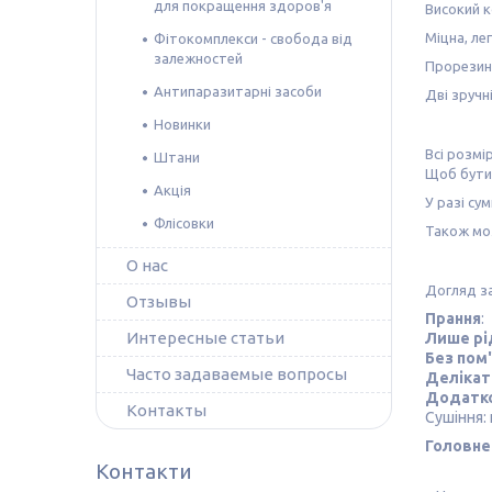
для покращення здоров'я
Високий 
Міцна, ле
Фітокомплекси - свобода від
залежностей
Прорезине
Антипаразитарні засоби
Дві зручн
Новинки
Всі розмі
Штани
Щоб бути
Акція
У разі сум
Флісовки
Також м
О нас
Догляд з
Отзывы
Прання
:
Интересные статьи
Лише рі
Без пом
Часто задаваемые вопросы
Делікат
Додатко
Контакты
Сушіння:
Головне
Контакти