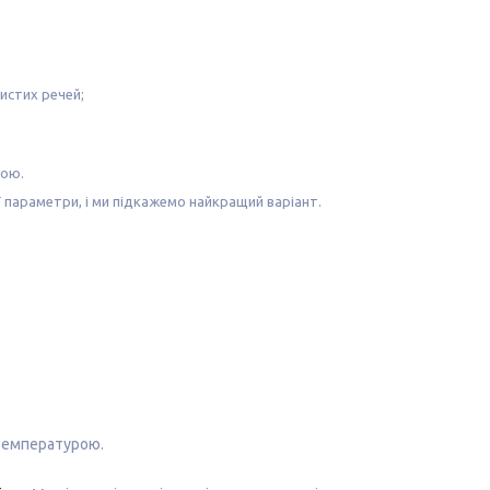
бистих речей;
кою
.
ї параметри, і ми підкажемо найкращий варіант.
 температурою.