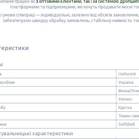
мпанія працює як
з
оптовими клієнтами, так і за системою дропшип
платформами та підприємцями, які хочуть продавати
якісні т
і умови співпраці — індивідуальні, залежно від обсягів замовленн
забезпечуємо швидку обробку замовлень, стабільну наявність това
теристики
ні
к
UniformX
виробник
Україна
Весна/Осі
Унісекс
обу
Куртка
Темно-син
нини
Softshell
тувальницькі характеристики