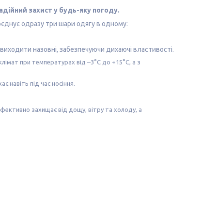
адійний захист у будь-яку погоду.
оєднує одразу три шари одягу в одному:
рі виходити назовні, забезпечуючи дихаючі властивості.
лімат при температурах від –3°C до +15°C, а з
є навіть під час носіння.
ефективно захищає від дощу, вітру та холоду, а