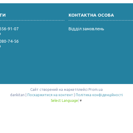
 656-91-07
Відділ замовлень
р
 080-74-56
р
Сайт створений на маркетплейсі
Prom.ua
dankitan |
Поскаржитися на контент
|
Політика конфіденційності
Select Language
▼