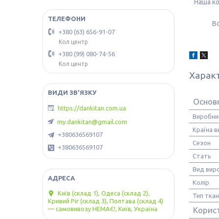
Наша ко
Вс
+380 (63) 656-91-07
Кол центр
+380 (99) 080-74-56
Кол центр
Харак
Основ
https://dankitan.com.ua
Виробни
my.dankitan@gmail.com
Країна 
+380636569107
Сезон
+380636569107
Стать
Вид вир
Колір
Київ (склад 1), Одеса (склад 2),
Тип тка
Кривий Ріг (склад 3), Полтава (склад 4)
— самовивозу НЕМАЄ!, Київ, Україна
Корис