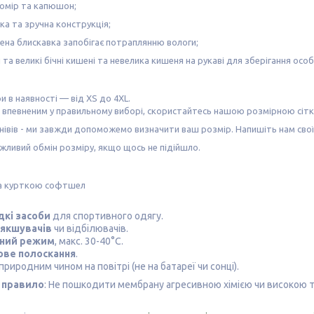
комір та капюшон;
гка та зручна конструкція;
на блискавка запобігає потраплянню вологи;
і та великі бічні кишені та невелика кишеня на рукаві для зберігання осо
ри в наявності — від XS до 4XL.
 впевненим у правильному виборі, скористайтесь нашою
розмірною сіт
нівів -
ми завжди допоможемо визначити ваш розмір
. Напишіть нам сво
ожливий
обмін розміру
, якщо щось не підійшло.
а курткою софтшел
дкі засоби
для спортивного одягу.
'якшувачів
чи відбілювачів.
ний режим
, макс. 30-40°C.
ве полоскання
.
п
риродним чином на повітрі (не на батареї чи сонці).
 правило
: Не пошкодити мембрану агресивною хімією чи високою