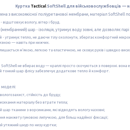
Куртка
Tactical
SoftShell для військовослужбовців
— н
ена з високоякісної поліуретанової мембрани, матеріал SoftShell п
- відштовхує вологу, вітер і бруд.
 (мембранний) шар
- ізоляція, утримує воду зовні, але дозволяє па
й
- утримує тепло, не даючи тілу охолонути, зберігає комфортний мікрок
изною — навіть при нижчих.
лишається м’якою, легкою та еластичною, не сковує рухів і швидко висиха
SoftShell не вбирає воду — краплі просто скочуються з поверхні. вона 
й тонкий шар флісу забезпечує додаткове тепло й комфорт.
 моделі:
 вологозахист, стійкість до бруду;
сихання матеріалу без втрати тепла;
й шар тканини з ворсинками, які відводять вологу назовні;
ня манжету гумовою липучкою, для більш надійної фіксації;
й утяжний шнур по низу куртки;