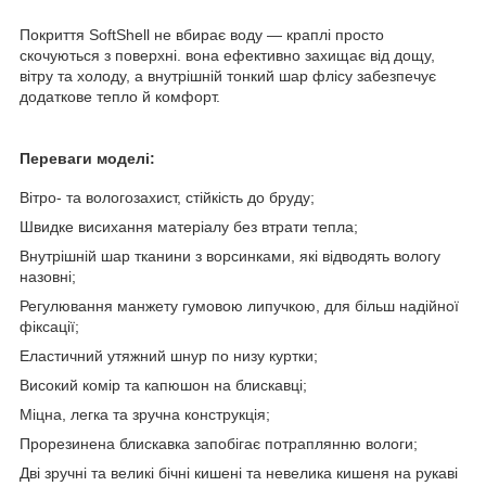
Покриття SoftShell не вбирає воду — краплі просто
скочуються з поверхні. вона ефективно захищає від дощу,
вітру та холоду, а внутрішній тонкий шар флісу забезпечує
додаткове тепло й комфорт.
Переваги моделі:
Вітро- та вологозахист, стійкість до бруду;
Швидке висихання матеріалу без втрати тепла;
Внутрішній шар тканини з ворсинками, які відводять вологу
назовні;
Регулювання манжету гумовою липучкою, для більш надійної
фіксації;
Еластичний утяжний шнур по низу куртки;
Високий комір та капюшон на блискавці;
Міцна, легка та зручна конструкція;
Прорезинена блискавка запобігає потраплянню вологи;
Дві зручні та великі бічні кишені та невелика кишеня на рукаві