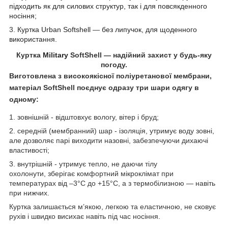
підходить як для силових структур, так і для повсякденного
носіння;
3.
Куртка Urban Softshell
—
без липучок, для щоденного
використання.
Куртка
Military
SoftShell
— надійний захист у будь-яку
погоду.
Виготовлена з високоякісної поліуретанової мембрани,
матеріал SoftShell поєднує одразу три шари одягу в
одному:
1.
зовнішній
- відштовхує вологу, вітер і бруд;
2.
середній (мембранний) шар
- ізоляція, утримує воду зовні,
але дозволяє парі виходити назовні, забезпечуючи дихаючі
властивості;
3.
внутрішній
- утримує тепло, не даючи тілу
охолонути, зберігає комфортний мікроклімат при
температурах від –3°C до +15°C, а з термобілизною — навіть
при нижчих.
Куртка залишається м’якою, легкою та еластичною, не сковує
рухів і швидко висихає навіть під час носіння.