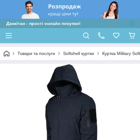
Данкітан - прості онлайн покупки!
Товари та послуги
Softshell куртки
Куртка Military Sof