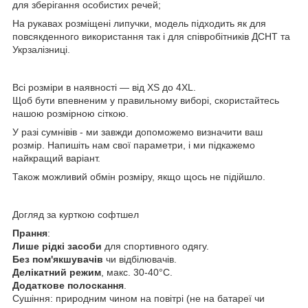
для зберігання особистих речей;
На рукавах розміщені липучки, модель підходить як для
повсякденного використання так і для співробітників ДСНТ та
Укрзалізниці.
Всі розміри в наявності — від XS до 4XL.
Щоб бути впевненим у правильному виборі, скористайтесь
нашою
розмірною сіткою
.
У разі сумнівів -
ми завжди допоможемо визначити ваш
розмір
. Напишіть нам свої параметри, і ми підкажемо
найкращий варіант.
Також можливий
обмін розміру
, якщо щось не підійшло.
Догляд за курткою софтшел
Прання
:
Лише рідкі засоби
для спортивного одягу.
Без пом'якшувачів
чи відбілювачів.
Делікатний режим
, макс. 30-40°C.
Додаткове полоскання
.
Сушіння:
п
риродним чином на повітрі (не на батареї чи