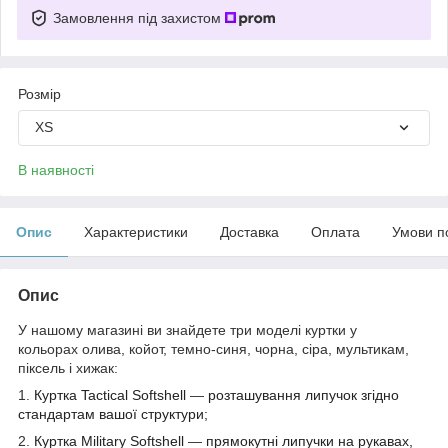
Замовлення під захистом
Розмір
XS
В наявності
Опис
Характеристики
Доставка
Оплата
Умови п
Опис
У нашому магазині ви знайдете три моделі куртки у
кольорах
олива, койот, темно-синя, чорна, сіра, мультикам,
піксель і хижак:
1.
Куртка Tactical Softshell
—
розташування липучок згідно
стандартам вашої структури;
2.
Куртка
Military Softshell
—
прямокутні липучки на рукавах,