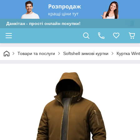
Данкітан - прості онлайн покупки!
Товари та послуги
Softshell зимові куртки
Куртка Wint