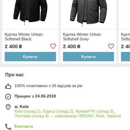
Куртка Winter Urban
Куртка Winter Urban
Курт
Softshell Black
Softshell Grey
Soft
2 400
2 400
2 4
₴
₴
Купити
Купити
Про нас
100% позитивних з 26 відгуків за рік
Працює з 24.06.2018
м. Київ
Київ (склад 1), Одеса (склад 2), Кривий Ріг (склад 3),
Полтава (склад 4) — самовивозу НЕМАЄ!, Київ, Україна
Контакти