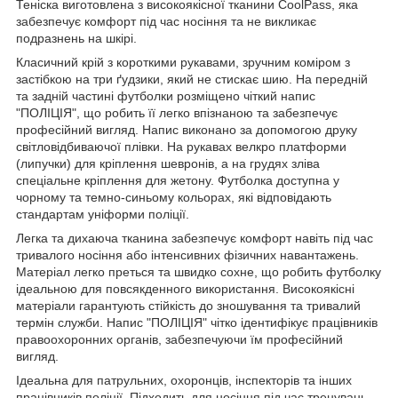
Теніска виготовлена з високоякісної тканини CoolPass, яка
забезпечує комфорт під час носіння та не викликає
подразнень на шкірі.
Класичний крій з короткими рукавами, зручним коміром з
застібкою на три ґудзики, який не стискає шию. На передній
та задній частині футболки розміщено чіткий напис
"ПОЛІЦІЯ", що робить її легко впізнаною та забезпечує
професійний вигляд. Напис виконано за допомогою друку
світловідбиваючої плівки. На рукавах велкро платформи
(липучки) для кріплення шевронів, а на грудях зліва
спеціальне кріплення для жетону. Футболка доступна у
чорному та темно-синьому кольорах, які відповідають
стандартам уніформи поліції.
Легка та дихаюча тканина забезпечує комфорт навіть під час
тривалого носіння або інтенсивних фізичних навантажень.
Матеріал легко преться та швидко сохне, що робить футболку
ідеальною для повсякденного використання. Високоякісні
матеріали гарантують стійкість до зношування та тривалий
термін служби. Напис "ПОЛІЦІЯ" чітко ідентифікує працівників
правоохоронних органів, забезпечуючи їм професійний
вигляд.
Ідеальна для патрульних, охоронців, інспекторів та інших
працівників поліції. Підходить для носіння під час тренувань,