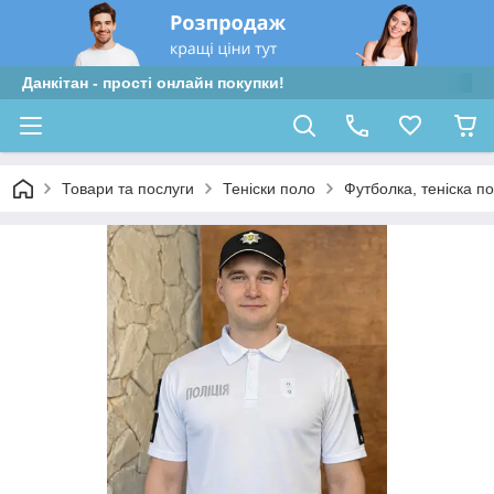
Данкітан - прості онлайн покупки!
Товари та послуги
Теніски поло
Футболка, теніска по