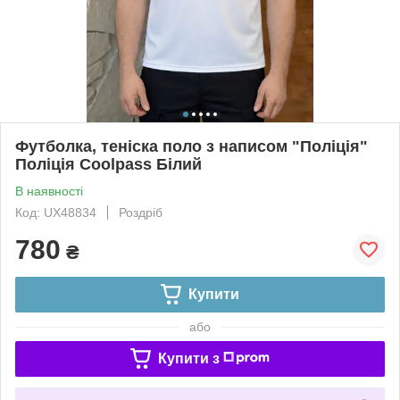
Футболка, теніска поло з написом "Поліція"
Поліція Coolpass Білий
В наявності
Код: UX48834
Роздріб
780
₴
Купити
або
Купити з