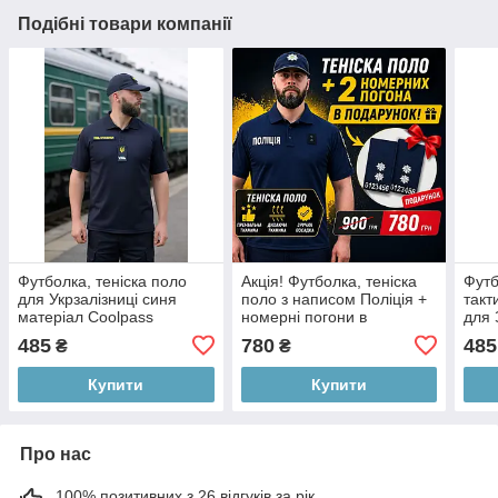
Подібні товари компанії
Футболка, теніска поло
Акція! Футболка, теніска
Футб
для Укрзалізниці синя
поло з написом Поліція +
такт
матеріал Coolpass
номерні погони в
для 
подарунок Coolpass
Cool
485
780
485
₴
₴
Темно-синій
Купити
Купити
Про нас
100% позитивних з 26 відгуків за рік