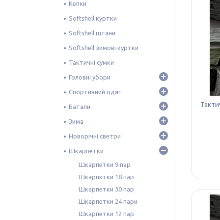
Кепки
Softshell куртки
Softshell штани
Softshell зимові куртки
Тактичні сумки
Головні убори
Спортивний одяг
Такти
Батали
Зима
Новорічні светри
Шкарпетки
Шкарпетки 9 пар
Шкарпктки 18 пар
Шкарпетки 30 пар
Шкарпетки 24 пари
Шкарпетки 12 пар