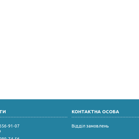
 656-91-07
Відділ замовлень
р