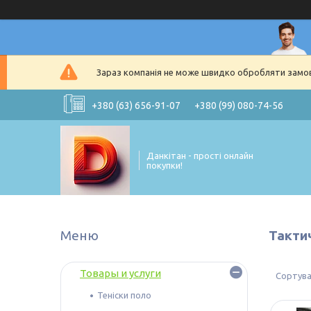
Зараз компанія не може швидко обробляти замовл
+380 (63) 656-91-07
+380 (99) 080-74-56
Данкітан - прості онлайн
покупки!
Такти
Товары и услуги
Теніски поло