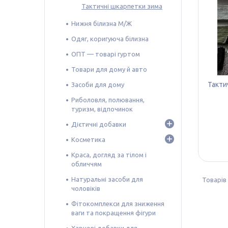
Тактичні шкарпетки зима
Нижня білизна М/Ж
Одяг, коригуюча білизна
ОПТ — товарі гуртом
Товари для дому й авто
Такти
Засоби для дому
Риболовля, полювання,
туризм, відпочинок
Дієтичні добавки
Косметика
Краса, догляд за тілом і
обличчям
Натуральні засоби для
чоловіків
Фітокомплекси для зниження
ваги та покращення фігури
Харчові добавки для