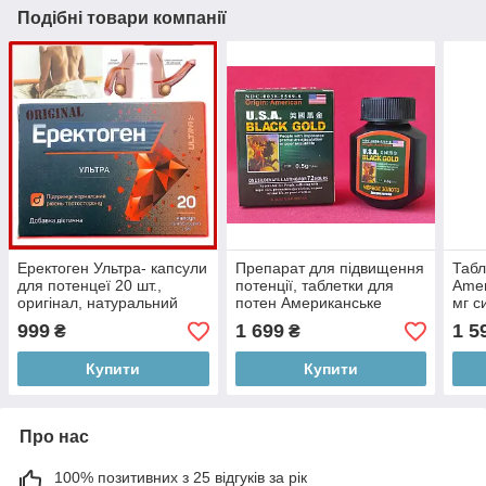
Подібні товари компанії
Еректоген Ультра- капсули
Препарат для підвищення
Табл
для потенцеї 20 шт.,
потенції, таблетки для
Amer
оригінал, натуральний
потен Американське
мг с
склад! Акція!
чорне золото USA Black
підв
999
1 699
1 5
₴
₴
Gold 16 таб. Оригінал
поте
Купити
Купити
Про нас
100% позитивних з 25 відгуків за рік