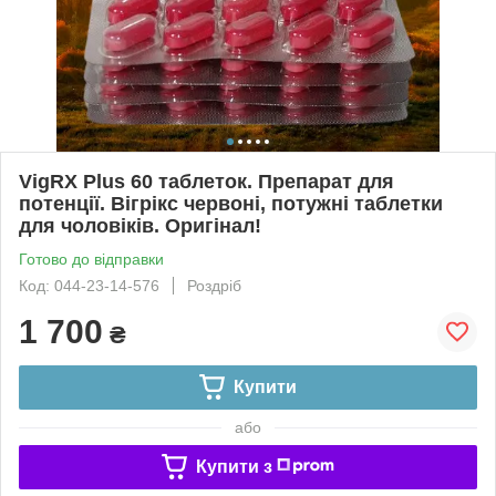
VigRX Plus 60 таблеток. Препарат для
пoтенції. Вігрікс червоні, потужні таблетки
для чоловіків. Оригінал!
Готово до відправки
Код: 044-23-14-576
Роздріб
1 700
₴
Купити
або
Купити з