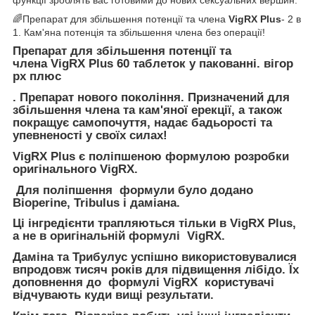
функції зроблять вас готовими до нових сексуальних вершин.
🌈Препарат для збільшення потенції та члена
VigRX Plus
- 2 в
1. Кам'яна потенція та збільшення члена без операції!
Препарат для збільшення потенції та
члена
VigRX Plus
60 таблеток у пакованні. вігор
рх плюс
. Препарат нового покоління. Призначений для
збільшення члена та кам'яної ерекції, а також
покращує самопочуття, надає бадьорості та
упевненості у своїх силах!
VigRX Plus є поліпшеною формулою розробки
оригінального VigRX.
Для поліпшення формули було додано
Bioperine, Tribulus і даміана.
Ці інгредієнти трапляються тільки в VigRX Plus,
а не в оригінальній формулі VigRX.
Даміна та Трибулус успішно використовувалися
впродовж тисяч років для підвищення лібідо. Їх
доповнення до формулі VigRX користувачі
відчувають куди вищі результати.