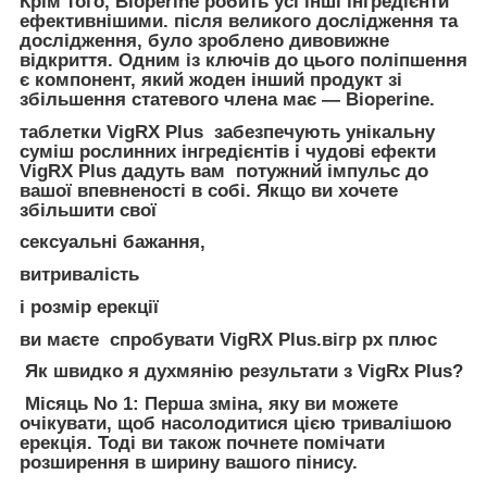
Крім того, Bioperine робить усі інші інгредієнти
ефективнішими. після великого дослідження та
дослідження, було зроблено дивовижне
відкриття. Одним із ключів до цього поліпшення
є компонент, який жоден інший продукт зі
збільшення статевого члена має — Bioperine.
таблетки VigRX Plus забезпечують унікальну
суміш рослинних інгредієнтів і чудові ефекти
VigRX Plus дадуть вам потужний імпульс до
вашої впевненості в собі. Якщо ви хочете
збільшити свої
сексуальні бажання,
витривалість
і розмір ерекції
ви маєте спробувати VigRX Plus.вігр рх плюс
Як швидко я духмянію результати з VigRx Plus?
Місяць No 1:
Перша зміна, яку ви можете
очікувати, щоб насолодитися цією тривалішою
ерекція. Тоді ви також почнете помічати
розширення в ширину вашого пінису.