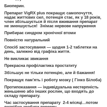
Биоперин.
Препарат VigRX plus покращує самопочуття,
надає життєвих сил, потенція стає, як у 18 років,
член збільшується й після вживання препарат
не зменшується! Знімає нервове напруження
Прибирає синдром хронічної втоми
Повністю натуральний
Спосіб застосування — щодня 1-2 таблетки на
день, залежно від графіка життя.
Не викликає звикання
Прекрасна профілактика простатиту
Збільшує не тільки потенцію, але й бажання!
Покращує пам'ять і роботу мозку ( Гінко Білоба)
Протипоказання — індивідуальна нестерпність
женьшеню або інших рослин, що входять до
складу препарату.
Час застосування препарату 2-4 місяці...потом
потрібно зробити перерву.