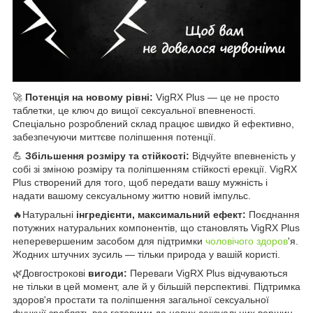
🚀
Потенція на новому рівні:
VigRX Plus — це не просто
таблетки, це ключ до вищої сексуальної впевненості.
Спеціально розроблений склад працює швидко й ефективно,
забезпечуючи миттєве поліпшення потенції.
💪
Збільшення розміру та стійкості:
Відчуйте впевненість у
собі зі зміною розміру та поліпшенням стійкості ерекції. VigRX
Plus створений для того, щоб передати вашу мужність і
надати вашому сексуальному життю новий імпульс.
🔥Натуральні
інгредієнти, максимальний ефект:
Поєднання
потужних натуральних компонентів, що становлять VigRX Plus
неперевершеним засобом для підтримки
чоловічого
здоров
'я.
Жодних штучних зусиль — тільки природа у вашій користі.
🌿Довгострокові
вигоди:
Переваги VigRX Plus відчуваються
не тільки в цей момент, але й у більшій перспективі. Підтримка
здоров'я простати та поліпшення загальної сексуальної