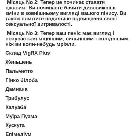
Місяць No 2:
Тепер це починає ставати
цікавим. Ви починаєте бачити дивовижніші
зміни в зовнішньому вигляді вашого пінису. Ви
також помітите подальше підвищення своєї
сексуальної витривалості.
Місяць No 3:
Тепер ваш пеніс має вигляд і
почувається міцнішим, сильнішим і соліднішим,
ніж ви коли-небудь мріяли.
Склад VigRX Plus
Женьшень
Пальметто
Гінко білоба
Дамиана
Трибулус
Калуаба
Муїра Пуама
Кускута
Епімедіум