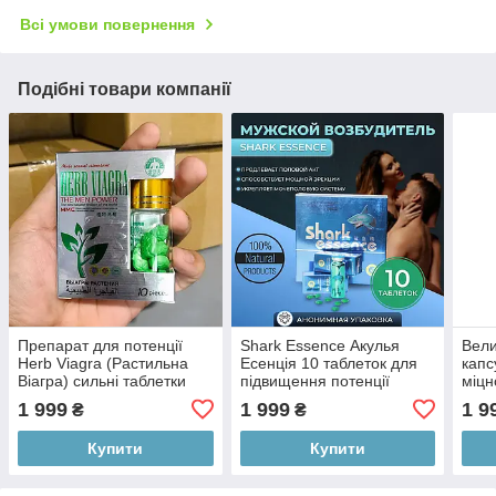
Всі умови повернення
Подібні товари компанії
Препарат для потенції
Shark Essence Акулья
Вели
Herb Viagra (Растильна
Есенція 10 таблеток для
капс
Віагра) сильні таблетки
підвищення потенції
міцн
для чоловіків 10 шт.
(потенція, ерекція,
сил 
1 999
1 999
1 9
₴
₴
ORIGINAL
чоловіча сила)
чоло
Купити
Купити