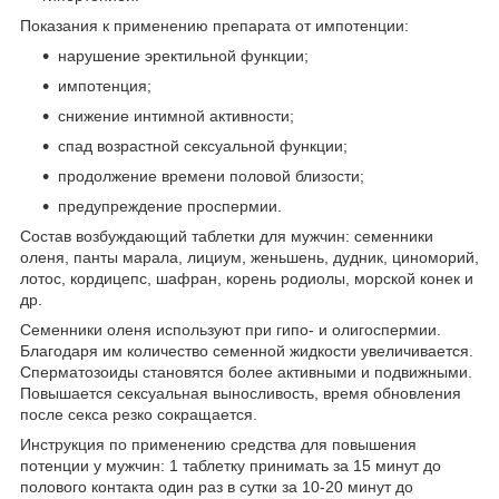
Показания к применению препарата от импотенции:
нарушение эректильной функции;
импотенция;
снижение интимной активности;
спад возрастной сексуальной функции;
продолжение времени половой близости;
предупреждение проспермии.
Состав возбуждающий таблетки для мужчин: семенники
оленя, панты марала, лициум, женьшень, дудник, циноморий,
лотос, кордицепс, шафран, корень родиолы, морской конек и
др.
Семенники оленя используют при гипо- и олигоспермии.
Благодаря им количество семенной жидкости увеличивается.
Сперматозоиды становятся более активными и подвижными.
Повышается сексуальная выносливость, время обновления
после секса резко сокращается.
Инструкция по применению средства для повышения
потенции у мужчин: 1 таблетку принимать за 15 минут до
полового контакта один раз в сутки за 10-20 минут до