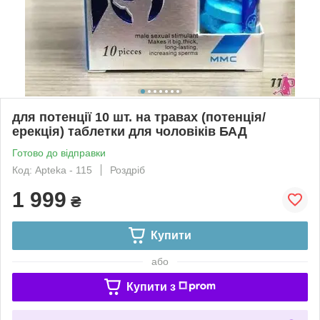
для потенції 10 шт. на травах (потенція/
ерекція) таблетки для чоловіків БАД
Готово до відправки
Код: Apteka - 115
Роздріб
1 999
₴
Купити
або
Купити з