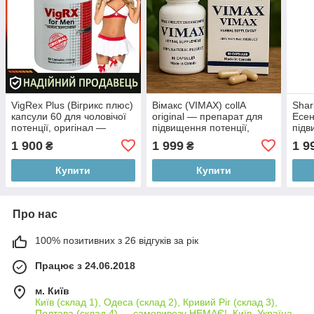
VigRex Plus (Вігрикс плюс)
Вімакс (VIMAX) collА
Shar
капсули 60 для чоловічої
original — препарат для
Есен
потенції, оригінал —
підвищення потенції,
підв
таблетки для чоловіків,
100% оригінал із Канади,
(пот
1 900
1 999
1 9
₴
₴
секс ЗБУДЖУВАЧ
60 капсул
чоло
Купити
Купити
Про нас
100% позитивних з 26 відгуків за рік
Працює з 24.06.2018
м. Київ
Київ (склад 1), Одеса (склад 2), Кривий Ріг (склад 3),
Полтава (склад 4) — самовивозу НЕМАЄ!, Київ, Україна