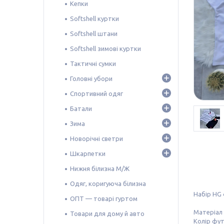
Кепки
Softshell куртки
Softshell штани
Softshell зимові куртки
Тактичні сумки
Головні убори
Спортивний одяг
Батали
Зима
Новорічні светри
Шкарпетки
Нижня білизна М/Ж
Одяг, коригуюча білизна
Набір HG
ОПТ — товарі гуртом
Матеріал 
Товари для дому й авто
Колір фут