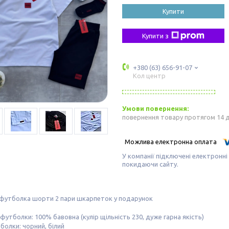
Купити
Купити з
+380 (63) 656-91-07
Кол центр
повернення товару протягом 14 
У компанії підключені електронні
покидаючи сайту.
 футболка шорти 2 пари шкарпеток у подарунок
футболки: 100% бавовна (кулір щільність 230, дуже гарна якість)
болки: чорний, білий