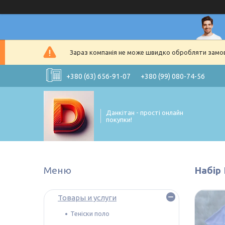
Зараз компанія не може швидко обробляти замовл
+380 (63) 656-91-07
+380 (99) 080-74-56
Данкітан - прості онлайн
покупки!
Набір
Товары и услуги
Теніски поло