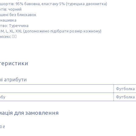
шортів: 95% бавовна, еластану 5% (турецька двохнитка)
тів: чорний
шені без блискавок
 нашивка
тво: Туреччина
, M, L, XL, XXL (допоможемо підібрати розмір кожному)
нісекс ☝🏻
теристики
і атрибути
Футболка
обу
Футболка
ація для замовлення
0 ₴