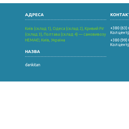
+380 (63)
Київ (склад 1), Одеса (склад 2), Кривий Ріг
Кол цент
(склад 3), Полтава (склад 4) — самовивозу
НЕМАЄ!, Київ, Україна
+380 (99)
Кол цент
dankitan