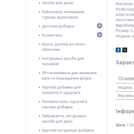
Засоби для дому
Матеріал 
Колір шор
Риболовля, полювання,
Шорти ки
туризм, відпочинок
Логотипи
Виробниц
Дієтичні добавки
Розмір: S
Косметика
Модель: у
Краса, догляд за тілом і
обличчям
Натуральні засоби для
Харак
чоловіків
Фітокомплекси для зниження
Основн
ваги та покращення фігури
Харчові добавки для
Модель
чоловічого здоров'я
Вид вир
Чоловіча сила і здоров'я
харчові добавки
Інформ
Лубриканти, натуральні
засоби для двох
Ціна:
1 52
Харчові натуральні добавки