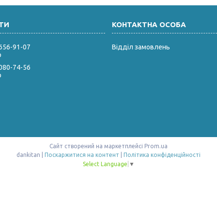
 656-91-07
Відділ замовлень
р
 080-74-56
р
Сайт створений на маркетплейсі
Prom.ua
dankitan |
Поскаржитися на контент
|
Політика конфіденційності
Select Language
▼