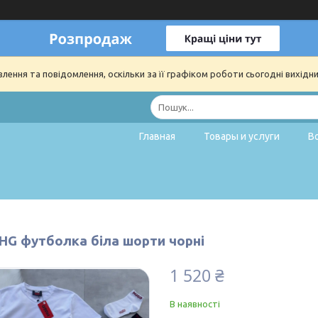
ення та повідомлення, оскільки за її графіком роботи сьогодні вихідн
Главная
Товары и услуги
В
 HG футболка біла шорти чорні
1 520 ₴
В наявності