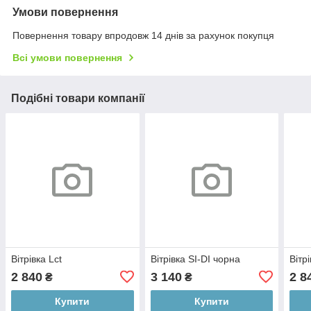
Умови повернення
Повернення товару впродовж 14 днів за рахунок покупця
Всі умови повернення
Подібні товари компанії
Вітрівка Lct
Вітрівка SI-DI чорна
Вітр
2 840
3 140
2 8
₴
₴
Купити
Купити