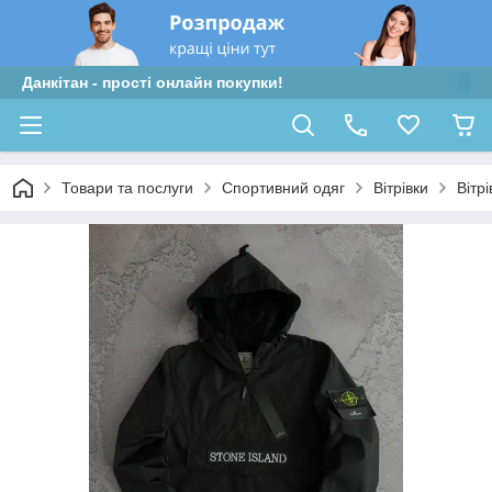
Данкітан - прості онлайн покупки!
Товари та послуги
Спортивний одяг
Вітрівки
Вітрі