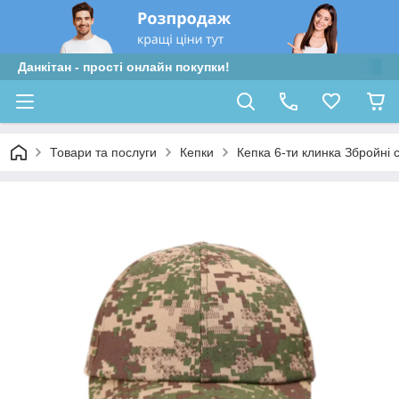
Данкітан - прості онлайн покупки!
Товари та послуги
Кепки
Кепка 6-ти клинка Збройні