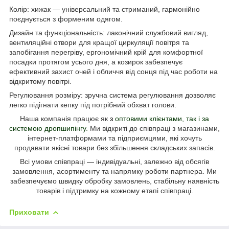
Колір: хижак — універсальний та стриманий, гармонійно
поєднується з форменим одягом.
Дизайн та функціональність: лаконічний службовий вигляд,
вентиляційні отвори для кращої циркуляції повітря та
запобігання перегріву, ергономічний крій для комфортної
посадки протягом усього дня, а козирок забезпечує
ефективний захист очей і обличчя від сонця під час роботи на
відкритому повітрі.
Регулювання розміру: зручна система регулювання дозволяє
легко підігнати кепку під потрібний обхват голови.
Наша компанія працює як
з
оптовими клієнтами, так і за
системою дропшипінгу
.
Ми відкриті до співпраці з магазинами,
інтернет-платформами та підприємцями, які хочуть
продавати
якісні товари без збільшення складських запасів.
Всі умови співпраці — індивідуальні, залежно від обсягів
замовлення, асортименту та напрямку роботи партнера.
Ми
забезпечуємо швидку обробку замовлень, стабільну наявність
товарів і підтримку на кожному етапі співпраці.
Приховати