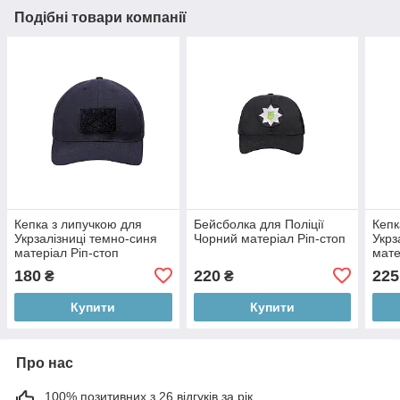
Подібні товари компанії
Кепка з липучкою для
Бейсболка для Поліції
Кепк
Укрзалізниці темно-синя
Чорний матеріал Ріп-стоп
Укрз
матеріал Ріп-стоп
мате
180
220
225
₴
₴
Купити
Купити
Про нас
100% позитивних з 26 відгуків за рік