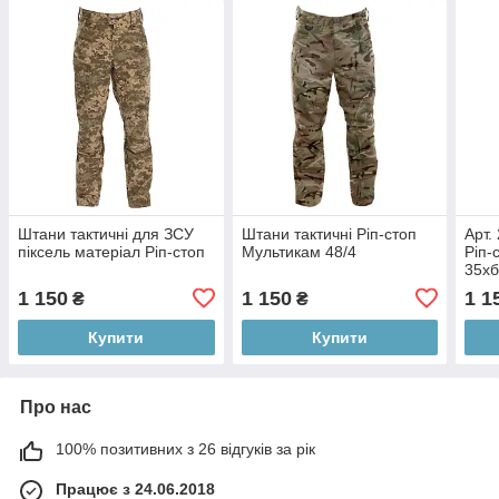
Штани тактичні для ЗСУ
Штани тактичні Ріп-стоп
Арт.
піксель матеріал Ріп-стоп
Мультикам 48/4
Ріп-
35х
1 150
1 150
1 1
₴
₴
Купити
Купити
Про нас
100% позитивних з 26 відгуків за рік
Працює з 24.06.2018