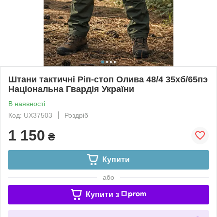
Штани тактичні Ріп-стоп Олива 48/4 35хб/65пэ
Національна Гвардія України
В наявності
Код: UX37503
Роздріб
1 150
₴
Купити
або
Купити з